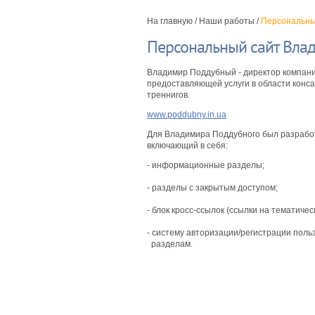
На главную
/
Наши работы
/
Персональны
Персональный сайт Вла
Владимир Поддубный - директор компании 
предоставляющей услуги в области конс
треннигов.
www.poddubny.in.ua
Для Владимира Поддубного был разрабо
включающий в себя:
- информационные разделы;
- разделы с закрытым доступом;
- блок кросс-ссылок (ссылки на тематичес
- систему авторизации/регистрации поль
разделам.