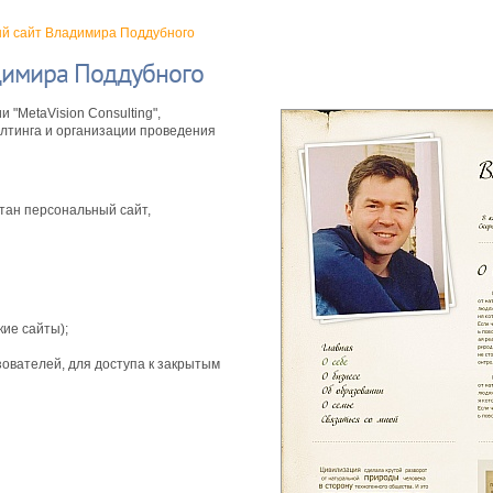
й сайт Владимира Поддубного
димира Поддубного
"MetaVision Consulting",
алтинга и организации проведения
тан персональный сайт,
кие сайты);
зователей, для доступа к закрытым