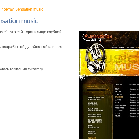
портал Sensation music
sation music
sic" - это сайт-хранилище клубной
 разработкой дизайна сайта и html-
лась компания Wizardry.