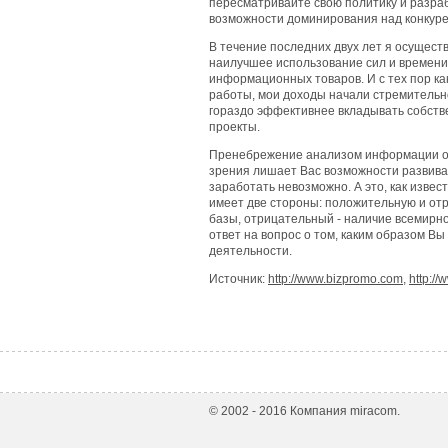
пересматривайте свою политику и разра
возможности доминирования над конкур
В течение последних двух лет я осущест
наилучшее использование сил и времени 
информационных товаров. И с тех пор ка
работы, мои доходы начали стремительн
гораздо эффективнее вкладывать собств
проекты.
Пренебрежение анализом информации о р
зрения лишает Вас возможности развиват
заработать невозможно. А это, как изве
имеет две стороны: положительную и от
базы, отрицательный - наличие всемирно
ответ на вопрос о том, каким образом В
деятельности.
Источник:
http://www.bizpromo.com
,
http://
© 2002 - 2016 Компания miracom.