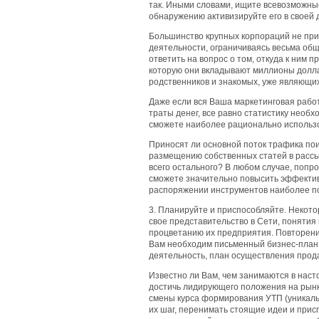
так. Иными словами, ищите всевозможные
обнаружению активизируйте его в своей 
Большинство крупных корпораций не при
деятельности, ограничиваясь весьма общ
ответить на вопрос о том, откуда к ним п
которую они вкладывают миллионы долл
родственников и знакомых, уже являющих
Даже если вся Ваша маркетинговая работ
траты денег, все равно статистику необ
сможете наиболее рационально использо
Приносят ли основной поток трафика по
размещению собственных статей в рассыл
всего остального? В любом случае, попро
сможете значительно повысить эффекти
распоряжении инструментов наиболее п
3. Планируйте и приспособляйте. Некот
свое представительство в Сети, понятия 
процветанию их предприятия. Повторени
Вам необходим письменный бизнес-план,
деятельность, план осуществления прода
Известно ли Вам, чем занимаются в нас
достичь лидирующего положения на рынк
смены курса формирования УТП (уникальн
их шаг, перенимать стоящие идеи и прис