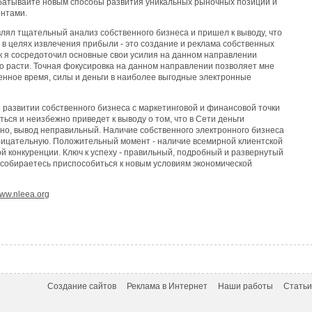
батывайте новым способы развития уникальных рыночных позиций и
ентами.
влял тщательный анализ собственного бизнеса и пришел к выводу, что
в целях извлечения прибыли - это создание и реклама собственных
к я сосредоточил основные свои усилия на данном направлении
о расти. Точная фокусировка на данном направлении позволяет мне
енное время, силы и деньги в наиболее выгодные электронные
азвитии собственного бизнеса с маркетинговой и финансовой точки
ься и неизбежно приведет к выводу о том, что в Сети деньги
стно, вывод неправильный. Наличие собственного электронного бизнеса
рицательную. Положительный момент - наличие всемирной клиентской
й конкуренции. Ключ к успеху - правильный, подробный и развернутый
ы собираетесь приспособиться к новым условиям экономической
www.nleea.org
Создание сайтов
Реклама в Интернет
Наши работы
Статьи