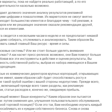
 варианты, пока не найдете реально работающий, а по его
деятельности насколько возможно.
дают должного значения анализу результатов рекламной
ими цифрами и показателями. Их маркетологи не смогут внятно
риходит большинство клиентов и благодаря чему - той рекламе, в
аров или же решающее значение оказали рекомендации друзей,
ся их клиентами.
а сводится к нескольким часам в неделю и не предполагает никакой
ходимо собирать, отслеживать и анализировать. Таким образом Вы
вать самый главный Ваш ресурс - время и силы.
исковые системы? Или же стоит больше уделять внимания
ках? А как насчет пресс-релизов: возможно, они Вам помогут больше
бовав все эти инструменты в действии и оценив результаты, Вы
вность собственной работы, выбрав из набора имеющихся в Вашем
одходящие.
орые из коммерческих директоров крупных корпораций, открывающих
не имеют, каким образом сайт будет способствовать росту и
е такой грубой ошибки с вашей стороны недопустимо. Прежде всего,
 включающий прежде всего такие разделы, как рекламную
ж, статьи расходов и, конечно же, ожидаемую прибыль.
тоящий момент Ваши конкуренты? Каким образом они пытаются
е: путем снижения цен, улучшения пользовательского обслуживания,
ой торговой позиции)? Если это так, Вам необходимо изучать каждый
посабливать их к нуждам собственного бизнеса. Снова и снова