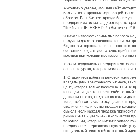
Абсолютно уверен, что Ваш сайт находит
большинства крупных корпораций. Вы же 
образом, Ваш бизнес гораздо более успе
предпринимательства, директора которых
"Прибыль в INTERNET? Да Вы шутите!" Я 
Я начал извлекать прибыль с первого же
получили должно признание и начали пр
бюджета и персонала численностью в нес
состоянии создать достаточно прибыльн
месяцев при условии претворения в жизн
Урокам неудачливых предпринимателей ну
основные уроки, которые можно извлечь 
1. Старайтесь избегать ценовой конкур
владельцами электронного бизнеса, закл
цене, которая только возможна. Они не
и внедрять в деятельность собственный
доставки товара, тогда как на самом дел
того, чтобы хоть как-то осуществлять пр
увеличения количества продаж и расшир
смысла: если каждая продажа приносит л
рынка сбыта и увеличения количества пр
те компании, которые имеют в запасе ка
предполагает первоначальную работу в уб
специальный план, а обыкновенный идио