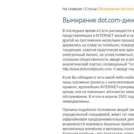
На главную
/
Статьи
/
Вымирание dot.com
Вымирание dot.com-дин
В последнее время в Сети расчищается 
представляющих в INTERNET малый и сред
другой на протяжении нескольких проше
держались на плаву из погибших, пожалуй
тенденция, охватив практически всю арен
электронный бизнес, не успев появитьс
сознании общественности, введя ее в а
аналитический портал, посвященный "то
http://www.dotcomfailures.com. А между 
Если Вы обладаете хоть какой-либо набл
лишь огромные проекты с наполеоновски
правило, крупнейших INTERNET-суперма
ценам, они не извлекают абсолютно ника
обслуживание. В итоге в апреле 2002 го
ликвидированы.
Причина подобного положения вещей зак
определенной спецификой, живет по тем 
оффлайновая предпринимательская деяте
возможности извлекать бешеные прибыли 
миллионные вложения и миллионы посети
Хорошая прибыль - вот показатель успех