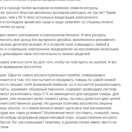
ся в гораздо более выгодном положении, нежели ресурсы
не тратите впустую миллионы долларов ежегодно, не так ли? Таким
шен, чем у 95 % всех остальных владельцев электронного
 в последнее время все чаще и чаще заявляют со страниц печати:
лично не шучу.
 дня своего пребывания в электронном бизнесе. И мои ресурсы
иносить мне доход без вычурного дизайна, миллионного рекламного
колько десятков человек. И я позволю себе утверждать: любой в
ое и стабильное электронное предприятие на протяжении нескольких
ь доказавших свою состоятельность бизнес-моделей.
жно учиться хотя бы для того, чтобы не повторить их ошибок. И вот
их вымирания dot-com'ов.
енции. Одна из самых распространенных ошибок, совершаемых
ючается в том, что они пытаются продавать товары по самой низкой
 просто лишают себя возможной прибыли, но и пытаются разрабатывать
 сайты, нанимают обширный персонал, содержат громоздкую систему
е могут реализовать лишь 5 % из имеющегося для продажи товара. Для
одажи, они начинают резко снижать цены, пытаясь добиться двух целей:
ения собственного рынка. Но данная политика абсолютна лишена
ишь убыток, то о каком бизнесе может идти речь при расширении
одаж при таких условиях? Исключение могут составить, пожалуй, лишь
кой-нибудь хитроумный маркетинговый план, осуществление которого
ыток. Но, как показывает практика, в данном случае имеет место не
тизм.