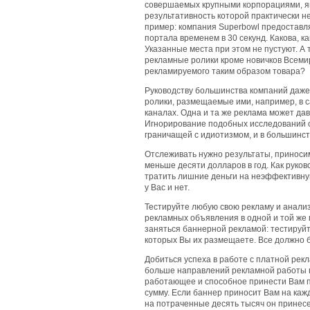
совершаемых крупными корпорациями, яв
результативность которой практически н
пример: компания Superbowl предоставл
портала временем в 30 секунд. Какова, к
Указанные места при этом не пустуют. А
рекламные ролики кроме новичков Всемир
рекламируемого таким образом товара?
Руководству большинства компаний даже 
ролики, размещаемые ими, например, в 
каналах. Одна и та же реклама может да
Игнорирование подобных исследований о
граничащей с идиотизмом, и в большинст
Отслеживать нужно результаты, приноси
меньше десяти долларов в год. Как руко
тратить лишние деньги на неэффективную
у Вас и нет.
Тестируйте любую свою рекламу и анали
рекламных объявления в одной и той же 
заняться баннерной рекламой: тестируйт
которых Вы их размещаете. Все должно 
Добиться успеха в работе с платной рек
больше направлений рекламной работы п
работающее и способное принести Вам 
сумму. Если баннер приносит Вам на каж
на потраченные десять тысяч он принесет