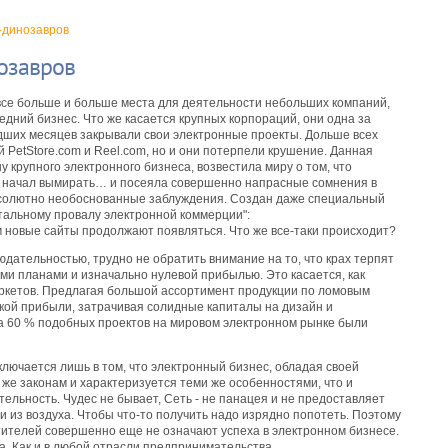
-динозавров
озавров
все больше и больше места для деятельности небольших компаний,
ний бизнес. Что же касается крупных корпораций, они одна за
дших месяцев закрывали свои электронные проекты. Дольше всех
 PetStore.com и Reel.com, но и они потерпели крушение. Данная
у крупного электронного бизнеса, возвестила миру о том, что
я, начал вымирать… и посеяла совершенно напрасные сомнения в
бсолютно необоснованные заблуждения. Создан даже специальный
тальному провалу электронной коммерции":
тем новые сайты продолжают появляться. Что же все-таки происходит?
юдательностью, трудно не обратить внимание на то, что крах терпят
ми планами и изначально нулевой прибылью. Это касается, как
ркетов. Предлагая большой ассортимент продукции по ломовым
кой прибыли, затрачивая солидные капиталы на дизайн и
да 60 % подобных проектов на мировом электронном рынке были
лючается лишь в том, что электронный бизнес, обладая своей
же законам и характеризуется теми же особенностями, что и
льность. Чудес не бывает, Сеть - не панацея и не предоставляет
из воздуха. Чтобы что-то получить надо изрядно попотеть. Поэтому
телей совершенно еще не означают успеха в электронном бизнесе.
а. Как и в любой отрасли предпринимательства.