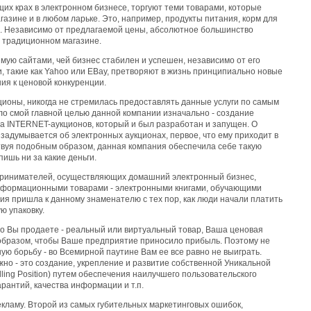
щих крах в электронном бизнесе, торгуют теми товарами, которые
азине и в любом ларьке. Это, например, продукты питания, корм для
.п. Независимо от предлагаемой цены, абсолютное большинство
 традиционном магазине.
мую сайтами, чей бизнес стабилен и успешен, независимо от его
и, такие как Yahoo или EBay, претворяют в жизнь принципиально новые
ия к ценовой конкуренции.
ционы, никогда не стремилась предоставлять данные услуги по самым
ло смой главной целью данной компании изначально - создание
а INTERNET-аукционов, который и был разработан и запущен. О
о задумывается об электронных аукционах, первое, что ему приходит в
ействуя подобным образом, данная компания обеспечила себе такую
пишь ни за какие деньги.
ринимателей, осуществляющих домашний электронный бизнес,
информационными товарами - электронными книгами, обучающими
ция пришла к данному знаменателю с тех пор, как люди начали платить
ю упаковку.
что Вы продаете - реальный или виртуальный товар, Ваша ценовая
образом, чтобы Ваше предприятие приносило прибыль. Поэтому не
ную борьбу - во Всемирной паутине Вам ее все равно не выиграть.
жно - это создание, укрепление и развитие собственной Уникальной
lling Position) путем обеспечения наилучшего пользовательского
рантий, качества информации и т.п.
екламу. Второй из самых губительных маркетинговых ошибок,