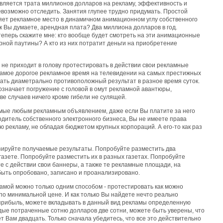
ляется трата миллионов долларов на рекламу, эффективность и
евозможно отследить. Занятия глупее трудно придумать. Простой
яет рекламное место в динамичном анимационном углу собственного
ак Вы думаете, арендная плата? Два миллиона долларов в год.
 теперь скажите мне: кто вообще будет смотреть на эти анимационные
ной паутины? А кто из них потратит деньги на приобретение
не приходит в голову протестировать в действии свои рекламные
самое дорогое рекламное время на телевидении на самых престижных
вать диаметрально противоположный результат в разное время суток.
значает погружение с головой в омут рекламной авантюры,
ве случаев ничего кроме гибели не сулящей.
мые любым рекламным объявлением, даже если Вы платите за него
водитель собственного электронного бизнеса, Вы не имеете права
 рекламу, не обладая бюджетом крупных корпораций. А его-то как раз
зируйте получаемые результаты. Попробуйте разместить два
газете. Попробуйте разместить их в разных газетах. Попробуйте
е с действии свои баннеры, а также те рекламные площади, на
быть опробовано, записано и проанализировано.
ламой можно только одним способом - протестировать как можно
о минимальной цене. И как только Вы найдете нечто реально
прибыль, можете вкладывать в данный вид рекламы определенную
дые потраченные сотню долларов две сотни, можете быть уверены, что
 Вам двадцать. Только сначала убедитесь, что все это действительно