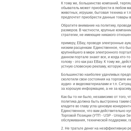
К тому же, большинство компаний, терпя
обыватель может приобрести в любом маг
животных, игрушки, бытовая техника и т
предпочтет приобрести данные товары в
Обратите внимание на политику, проводи
размеров. В частности, крупные компани
стратегии, не имеющие никакого отношен
примеру, EBay, проводя электронные аук
низким расценкам. Единственное, что бы
крупнейшего в мире электронного портал
данном портале знают все, и когда кто-т
голову - это как раз EBay. К тому же, д
устную словесную рекламу, которую не ку
Большинство наиболее удачливых предп
сколотили свои состояния на торговле 
аудио- и видеоматериалами и т.п. Ситуа
за хорошую информацию, а не за красиву
Как бы то ни было, независимо от того, 
политика должна быть выстроена таким 
кладите во главу угла ценовую конкурент
Единственное, что вам действительно ну
Торговой Позиции (УТП - USP - Unique Se
обслуживания, технической поддержки, га
2. Не тратьте денег на неэффективную р